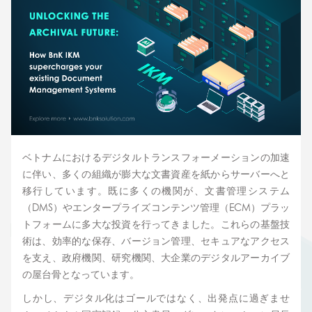
ベトナムにおけるデジタルトランスフォーメーションの加速
に伴い、多くの組織が膨大な文書資産を紙からサーバーへと
移行しています。既に多くの機関が、文書管理システム
（DMS）やエンタープライズコンテンツ管理（ECM）プラッ
トフォームに多大な投資を行ってきました。これらの基盤技
術は、効率的な保存、バージョン管理、セキュアなアクセス
を支え、政府機関、研究機関、大企業のデジタルアーカイブ
の屋台骨となっています。
しかし、デジタル化はゴールではなく、出発点に過ぎませ