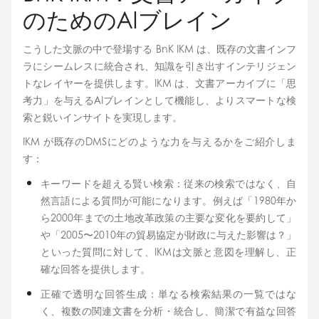
のためのAIブレイン
こうした文脈の中で登場する BnK IKM は、既存の文書インフ
ラにシームレスに統合され、知識を引き出すインテリジェン
トなレイヤーを提供します。IKM は、文書アーカイブに「思
考力」を与えるAIブレインとして機能し、よりスマートな検
索と鋭いインサイトを実現します。
IKM が既存のDMSにどのような力を与えるかをご紹介しま
す：
キーワードを超える賢い検索：従来の検索ではなく、自
然言語による質問が可能になります。例えば「1980年か
ら2000年までの土地改革政策の主要な変化を要約して」
や「2005〜2010年の貿易協定が財政に与えた影響は？」
といった質問に対して、IKMは文脈と意図を理解し、正
確な回答を提供します。
正確で透明な回答生成：単なる検索結果の一覧ではな
く、複数の関連文書を分析・統合し、簡潔で有益な回答