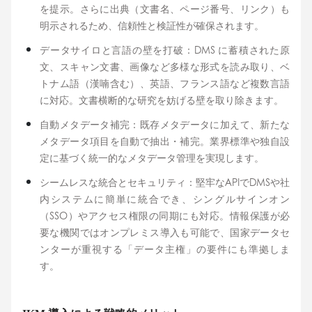
を提示。さらに出典（文書名、ページ番号、リンク）も
明示されるため、信頼性と検証性が確保されます。
データサイロと言語の壁を打破：DMS に蓄積された原
文、スキャン文書、画像など多様な形式を読み取り、ベ
トナム語（漢喃含む）、英語、フランス語など複数言語
に対応。文書横断的な研究を妨げる壁を取り除きます。
自動メタデータ補完：既存メタデータに加えて、新たな
メタデータ項目を自動で抽出・補完。業界標準や独自設
定に基づく統一的なメタデータ管理を実現します。
シームレスな統合とセキュリティ：堅牢なAPIでDMSや社
内システムに簡単に統合でき、シングルサインオン
（SSO）やアクセス権限の同期にも対応。情報保護が必
要な機関ではオンプレミス導入も可能で、国家データセ
ンターが重視する「データ主権」の要件にも準拠しま
す。