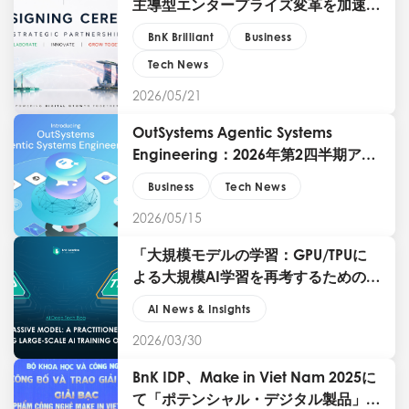
主導型エンタープライズ変革を加速す
る戦略的パートナーシップを締結
BnK Brilliant
Business
Tech News
2026/05/21
OutSystems Agentic Systems
Engineering：2026年第2四半期アー
リーアクセスで企業ITリーダーが実現
Business
Tech News
できること
2026/05/15
「大規模モデルの学習：GPU/TPUに
よる大規模AI学習を再考するための実
践者ガイド」
AI News & Insights
2026/03/30
BnK IDP、Make in Viet Nam 2025に
て「ポテンシャル・デジタル製品」部