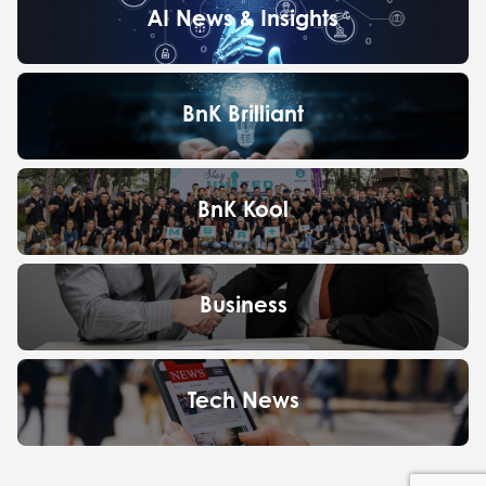
AI News & Insights
BnK Brilliant
BnK Kool
Business
Tech News