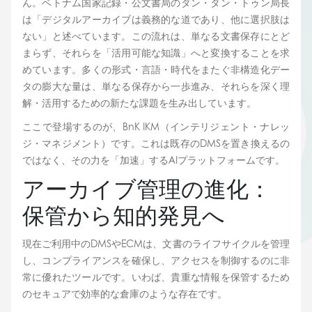
ん。ベトナム国家記録・公文書局のダン・タン・トゥン局長
は「デジタルアーカイブは義務的な道であり、他に選択肢は
ない」と述べています。この流れは、単なる文書保存にとど
まらず、それらを「活用可能な知識」へと変換することを求
めています。多くの形式・言語・時代をまたぐ非構造化デー
タの膨大な量は、単なる保存から一歩進み、それらを深く理
解・活用するための新たな課題を生み出しています。
ここで登場するのが、BnK IKM（インテリジェント・ナレッ
ジ・マネジメント）です。これは既存のDMSを置き換えるの
ではなく、その力を「加速」するAIプラットフォームです。 
アーカイブ管理の進化：
保管から知的発見へ
現在ご利用中のDMSやECMは、文書のライフサイクルを管理
し、コンプライアンスを確保し、アクセスを制御するのに非
常に優れたツールです。いわば、貴重な情報を保管するため
のセキュアで効率的な倉庫のような存在です。